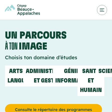
UN PARCOURS
À TON
IMAGE
Choisis ton domaine d’études
ARTS ET
ADMINISTRATION
GÉNIE ET
SANTÉ
SCIE
LANGUES
ET GESTION
INFORMATIQUE
ET
HUMAIN
Consulte le répertoire des programmes