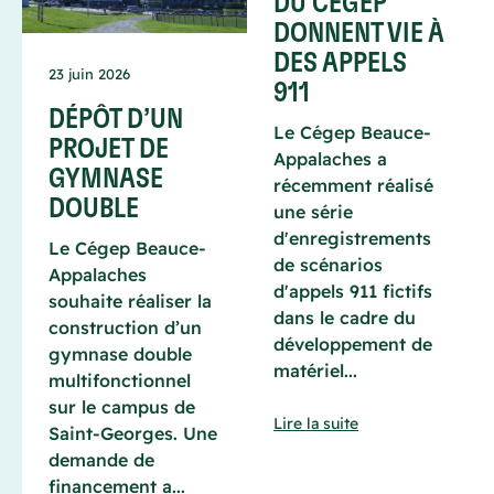
DU CÉGEP
DONNENT VIE À
DES APPELS
23 juin 2026
911
DÉPÔT D’UN
Le Cégep Beauce-
PROJET DE
Appalaches a
GYMNASE
récemment réalisé
DOUBLE
une série
d'enregistrements
Le Cégep Beauce-
de scénarios
Appalaches
d'appels 911 fictifs
souhaite réaliser la
dans le cadre du
construction d’un
développement de
gymnase double
matériel...
multifonctionnel
sur le campus de
Lire la suite
Saint-Georges. Une
demande de
financement a...