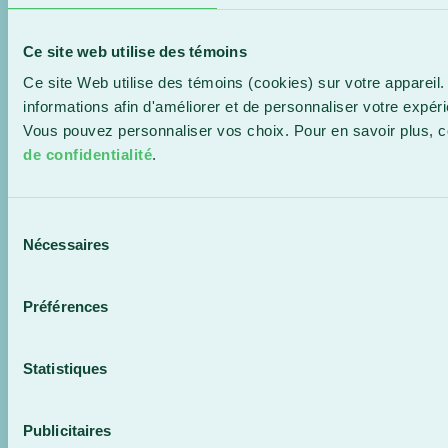
Ce site web utilise des témoins
Samedi
12 Sep 2026
Ce site Web utilise des témoins (cookies) sur votre appareil.
informations afin d'améliorer et de personnaliser votre expér
13:00
-
Vous pouvez personnaliser vos choix. Pour en savoir plus, 
de confidentialité
.
Sport
Sélection
Nécessaires
CONDORS BASEBALL – MATCH À
du
consentement
DOMICILE – ÉDOUARD-MONTPETIT
Préférences
Stade Duvaltex, Beauceville
Statistiques
Tous les événements
Publicitaires