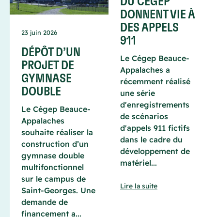
DU CÉGEP
DONNENT VIE À
DES APPELS
23 juin 2026
911
DÉPÔT D’UN
Le Cégep Beauce-
PROJET DE
Appalaches a
GYMNASE
récemment réalisé
DOUBLE
une série
d'enregistrements
Le Cégep Beauce-
de scénarios
Appalaches
d'appels 911 fictifs
souhaite réaliser la
dans le cadre du
construction d’un
développement de
gymnase double
matériel...
multifonctionnel
sur le campus de
Lire la suite
Saint-Georges. Une
demande de
financement a...