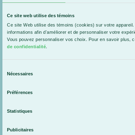
Ce site web utilise des témoins
Samedi
12 Sep 2026
Ce site Web utilise des témoins (cookies) sur votre appareil.
informations afin d'améliorer et de personnaliser votre expér
13:00
-
Vous pouvez personnaliser vos choix. Pour en savoir plus, 
de confidentialité
.
Sport
Sélection
Nécessaires
CONDORS BASEBALL – MATCH À
du
consentement
DOMICILE – ÉDOUARD-MONTPETIT
Préférences
Stade Duvaltex, Beauceville
Statistiques
Tous les événements
Publicitaires