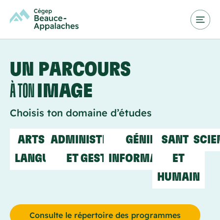
UN PARCOURS
À TON
IMAGE
Choisis ton domaine d’études
ARTS ET
ADMINISTRATION
GÉNIE ET
SANTÉ
SCIE
LANGUES
ET GESTION
INFORMATIQUE
ET
HUMAIN
Consulte le répertoire des programmes